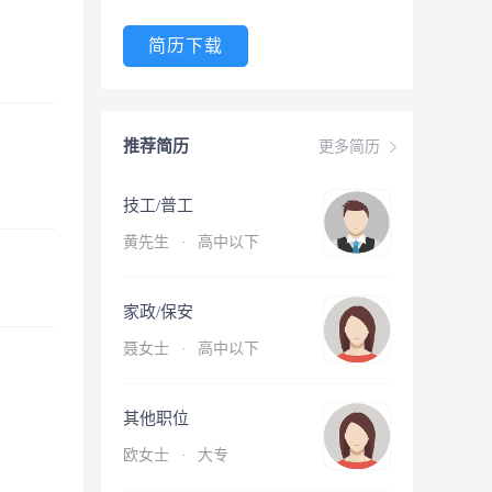
简历下载
推荐简历
更多简历
技工/普工
黄先生
·
高中以下
家政/保安
聂女士
·
高中以下
其他职位
欧女士
·
大专